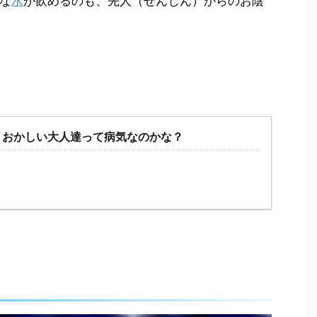
な
水
が飲めるのも、先人（せんじん）からのお陰
？おかしい大人達って病気なのかな？