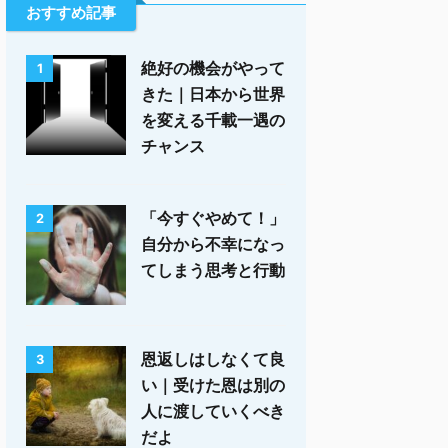
おすすめ記事
絶好の機会がやって
1
きた｜日本から世界
を変える千載一遇の
チャンス
「今すぐやめて！」
2
自分から不幸になっ
てしまう思考と行動
恩返しはしなくて良
3
い｜受けた恩は別の
人に渡していくべき
だよ