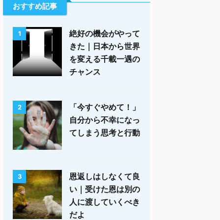
おすすめ記事
絶好の機会がやって
1
きた｜日本から世界
を変える千載一遇の
チャンス
「今すぐやめて！」
2
自分から不幸になっ
てしまう思考と行動
恩返しはしなくて良
3
い｜受けた恩は別の
人に渡していくべき
だよ