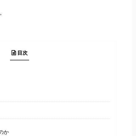
。
目次
のか